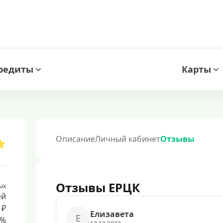
редиты
Карты
Описание
Личный кабинет
Отзывы
Отзывы ЕРЦК
ых
ей
 ₽
Елизавета
Е
8%