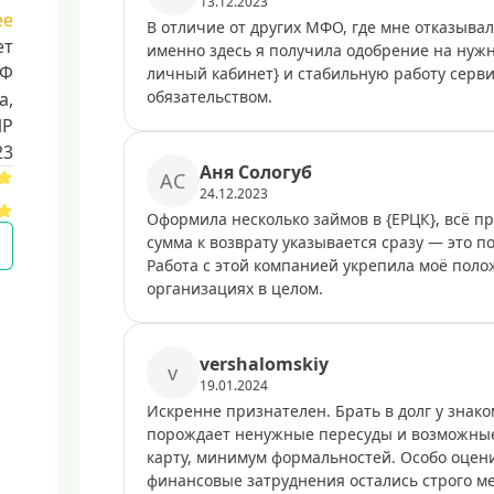
13.12.2023
ее
В отличие от других МФО, где мне отказывал
ет
именно здесь я получила одобрение на нужн
РФ
личный кабинет} и стабильную работу серви
обязательством.
a,
ИР
23
Аня Сологуб
АС
24.12.2023
Оформила несколько займов в {ЕРЦК}, всё пр
сумма к возврату указывается сразу — это 
Работа с этой компанией укрепила моё пол
организациях в целом.
vershalomskiy
v
19.01.2024
Искренне признателен. Брать в долг у знак
порождает ненужные пересуды и возможные 
карту, минимум формальностей. Особо оцен
финансовые затруднения остались строго м