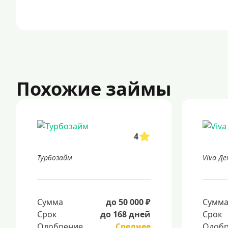
Похожие займы
4
Турбозайм
Viva Де
Сумма
до 50 000 ₽
Сумм
Срок
до 168 дней
Срок
Одобрение
Среднее
Одобр