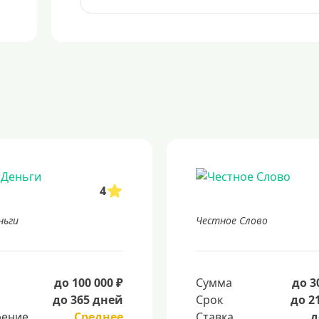
4
ньги
Честное Слово
а
до 100 000 ₽
Сумма
до 3
до 365 дней
Срок
до 2
ение
Среднее
Ставка
д