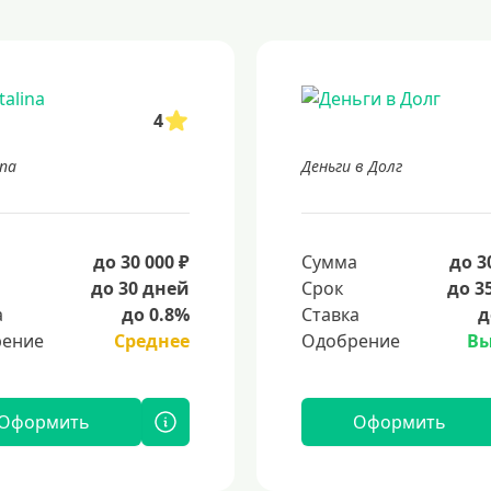
4
ina
Деньги в Долг
а
до 30 000 ₽
Сумма
до 3
до 30 дней
Срок
до 3
а
до 0.8%
Ставка
д
ение
Среднее
Одобрение
Вы
Оформить
Оформить