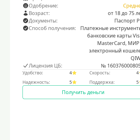
Одобрение:
Средн
Возраст:
от 18 до 75 л
Документы:
Паспорт 
Способ получения:
Платежные инструмент
банковские карты Vis
MasterCard, МИР
электронный кошел
QIW
Лицензия ЦБ:
№ 16037600080
Удобство:
4
Скорость:
4
Надежность:
5
Поддержка:
5
Получить деньги