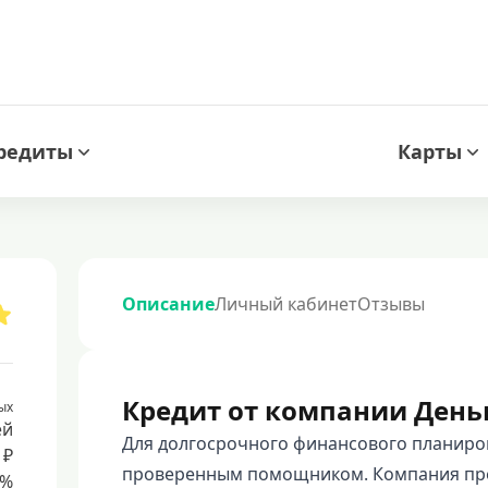
редиты
Карты
Описание
Личный кабинет
Отзывы
Кредит от компании День
ых
ей
Для долгосрочного финансового планиро
 ₽
проверенным помощником. Компания пре
8%