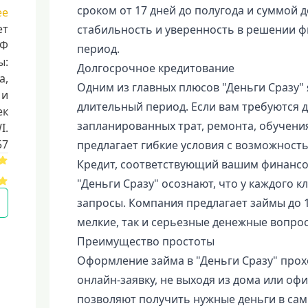
сроком от 17 дней до полугода и суммой д
ее
ет
стабильность и уверенность в решении 
РФ
период.
ы:
Долгосрочное кредитование
a,
Одним из главных плюсов "Деньги Сразу"
 и
длительный период. Если вам требуются 
ек
запланированных трат, ремонта, обучени
I.
57
предлагает гибкие условия с возможность
Кредит, соответствующий вашим финанс
"Деньги Сразу" осознают, что у каждого 
запросы. Компания предлагает займы до 1
мелкие, так и серьезные денежные вопрос
Преимущество простоты
Оформление займа в "Деньги Сразу" прох
онлайн-заявку, не выходя из дома или оф
позволяют получить нужные деньги в сам