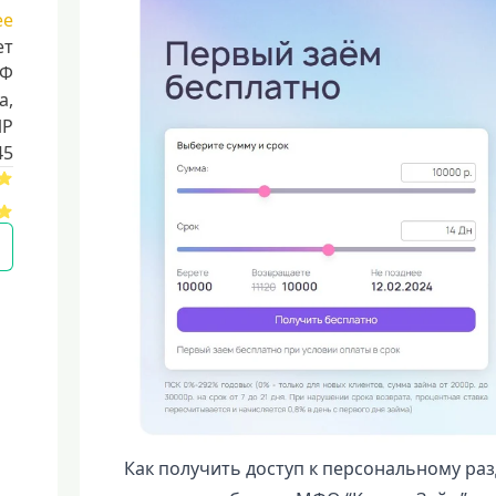
ее
ет
РФ
a,
ИР
45
Как получить доступ к персональному ра