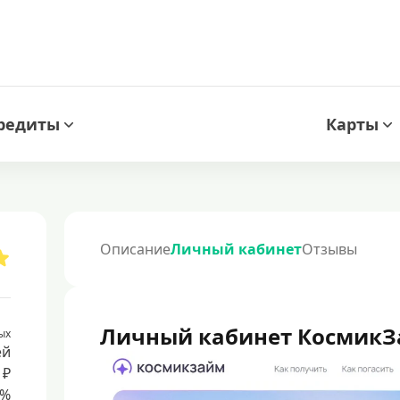
редиты
Карты
Описание
Личный кабинет
Отзывы
Личный кабинет Космик
ых
ей
 ₽
8%