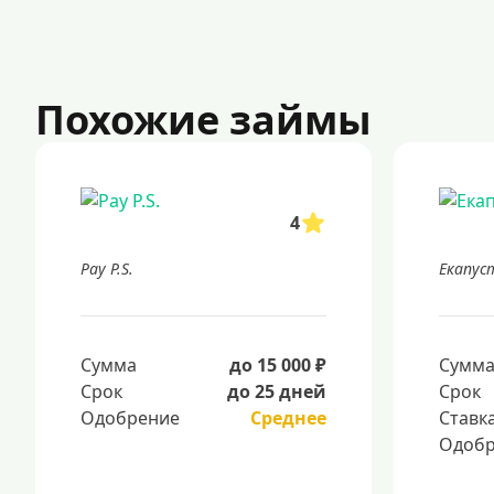
Похожие займы
4
Pay P.S.
Екапус
Сумма
до 15 000 ₽
Сумм
Срок
до 25 дней
Срок
Одобрение
Среднее
Ставк
Одобр