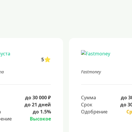
5
та
Fastmoney
а
до 30 000 ₽
Сумма
до 3
до 21 дней
Срок
до 3
а
до 1.5%
Одобрение
С
ение
Высокое