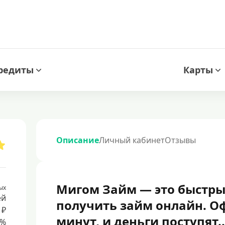
редиты
Карты
Описание
Личный кабинет
Отзывы
Мигом Займ — это быстры
ых
ей
получить займ онлайн. О
 ₽
минут, и деньги поступят..
8%