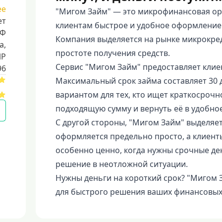
ее
"Мигом Займ" — это микрофинансовая ор
ет
клиентам быстрое и удобное оформление з
РФ
Компания выделяется на рынке микрокред
a,
простоте получения средств.
ИР
Сервис "Мигом Займ" предоставляет клиен
96
Максимальный срок займа составляет 30 
вариантом для тех, кто ищет краткосроч
подходящую сумму и вернуть её в удобное
С другой стороны, "Мигом Займ" выделяет
оформляется предельно просто, а клиент
особенно ценно, когда нужны срочные де
решение в неотложной ситуации.
Нужны деньги на короткий срок? "Мигом 
для быстрого решения ваших финансовых