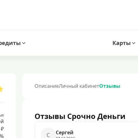
редиты
Карты
Описание
Личный кабинет
Отзывы
Отзывы Срочно Деньги
ых
ей
 ₽
Сергей
С
8%