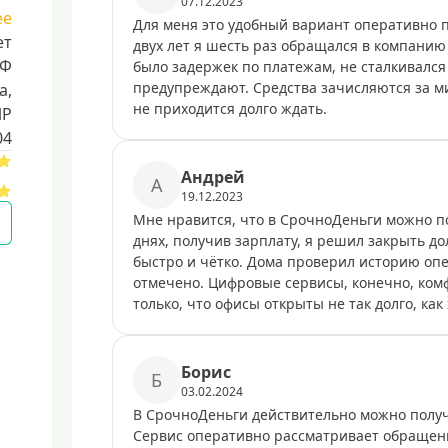
07.12.2023
ее
Для меня это удобный вариант оперативно п
ет
двух лет я шесть раз обращался в компанию 
РФ
было задержек по платежам, не сталкивался 
предупреждают. Средства зачисляются за м
a,
не приходится долго ждать.
ИР
04
Андрей
А
19.12.2023
Мне нравится, что в СрочноДеньги можно по
днях, получив зарплату, я решил закрыть до
быстро и чётко. Дома проверил историю оп
отмечено. Цифровые сервисы, конечно, комф
только, что офисы открыты не так долго, как
Борис
Б
03.02.2024
В СрочноДеньги действительно можно получи
Сервис оперативно рассматривает обращени