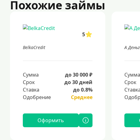
Похожие займы
5
BelkaCredit
А Деньг
Сумма
до 30 000 ₽
Сумм
Срок
до 30 дней
Срок
Ставка
до 0.8%
Ставк
Одобрение
Среднее
Одобр
Оформить