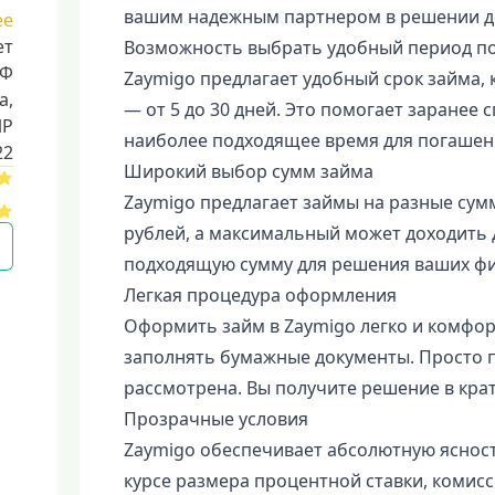
вашим надежным партнером в решении д
ее
ет
Возможность выбрать удобный период п
РФ
Zaymigo предлагает удобный срок займа,
a,
— от 5 до 30 дней. Это помогает заранее 
ИР
наиболее подходящее время для погашен
22
Широкий выбор сумм займа
Zaymigo предлагает займы на разные сум
рублей, а максимальный может доходить д
подходящую сумму для решения ваших фи
Легкая процедура оформления
Оформить займ в Zaymigo легко и комфо
заполнять бумажные документы. Просто по
рассмотрена. Вы получите решение в кра
Прозрачные условия
Zaymigo обеспечивает абсолютную ясность
курсе размера процентной ставки, комис