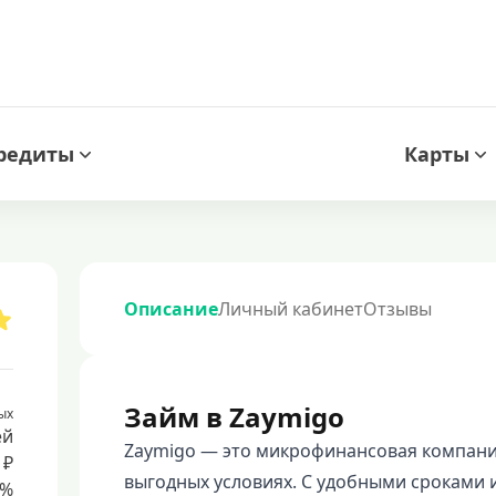
редиты
Карты
Описание
Личный кабинет
Отзывы
Займ в Zaymigo
ых
ей
Zaymigo — это микрофинансовая компания
 ₽
выгодных условиях. С удобными сроками 
8%