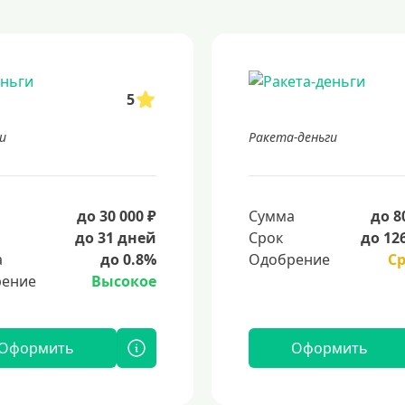
5
и
Ракета-деньги
а
до 30 000 ₽
Сумма
до 8
до 31 дней
Срок
до 12
а
до 0.8%
Одобрение
С
ение
Высокое
Оформить
Оформить