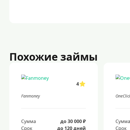
Похожие займы
4
Fanmoney
OneCli
Сумма
до 30 000 ₽
Сумм
Срок
до 120 дней
Срок