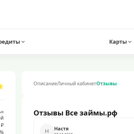
редиты
Карты
Описание
Личный кабинет
Отзывы
Отзывы Все займы.рф
ых
ей
 ₽
Нacтя
Н
8%