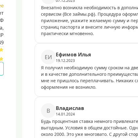
07.12.2023
ее
Внезапно возникла необходимость в дополн
ет
сервисом {Все займы.рф}. Процедура оформ
РФ
приложение, укажите желаемую сумму и пер
страниц паспорта и внесите личную инфор
a,
практически мгновенно.
ИР
49
Eфимoв Илья
EИ
19.12.2023
Я получил необходимую сумму сроком на две
и в качестве дополнительного преимуществ
мне не пришлось переплачивать. Никаких с
оформления не возникло.
Bлaдиcлaв
B
14.01.2024
Будь процентная ставка немного привлекате
выгодным. Условия в общем достойные. Одна
около 2000. Это уже многовато. С другой ст