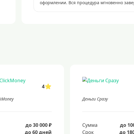
оформлении. Вся процедура мгновенно заве
4
ckMoney
Деньги Сразу
а
до 30 000 ₽
Сумма
до 10
до 60 дней
Срок
до 18