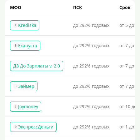
МФО
ПСК
Срок
Krediska
до 292% годовых
от 5 до 3
K
Екапуста
до 292% годовых
от 7 до 2
Е
ДЗ До Зарплаты v. 2.0
до 292% годовых
от 7 до 3
Займер
до 292% годовых
от 7 до 1
З
Joymoney
до 292% годовых
от 10 до 
J
ЭкспрессДеньги
до 292% годовых
от 1 до 1
Э