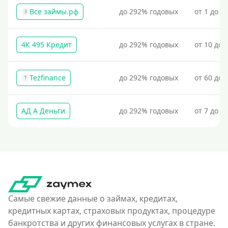
Все займы.рф
до 292% годовых
от 1 до 3
З
4К 495 Кредит
до 292% годовых
от 10 до 
Tezfinance
до 292% годовых
от 60 до 
T
АД А Деньги
до 292% годовых
от 7 до 3
Самые свежие данные о займах, кредитах,
кредитных картах, страховых продуктах, процедуре
банкротства и других финансовых услугах в стране.