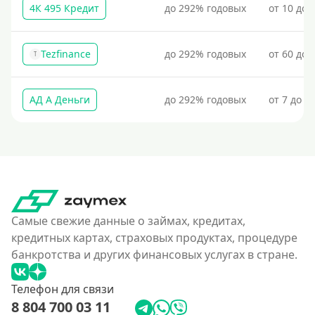
4К 495 Кредит
до 292% годовых
от 10 до 
Tezfinance
до 292% годовых
от 60 до 
T
АД А Деньги
до 292% годовых
от 7 до 3
Самые свежие данные о займах, кредитах,
кредитных картах, страховых продуктах, процедуре
банкротства и других финансовых услугах в стране.
Телефон для связи
8 804 700 03 11