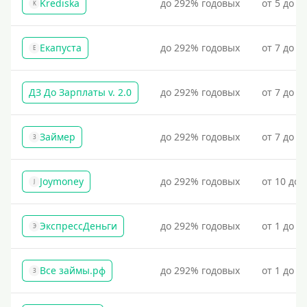
Krediska
до 292% годовых
от 5 до 3
K
Екапуста
до 292% годовых
от 7 до 2
Е
ДЗ До Зарплаты v. 2.0
до 292% годовых
от 7 до 3
Займер
до 292% годовых
от 7 до 1
З
Joymoney
до 292% годовых
от 10 до 
J
ЭкспрессДеньги
до 292% годовых
от 1 до 1
Э
Все займы.рф
до 292% годовых
от 1 до 3
З