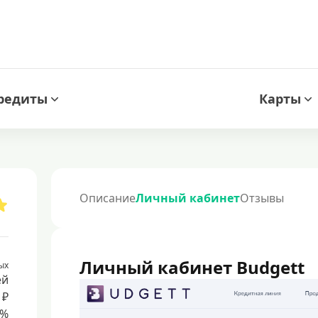
редиты
Карты
Описание
Личный кабинет
Отзывы
Личный кабинет Budgett
ых
ей
 ₽
8%