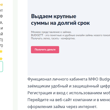
ее
ет
РФ
a,
 и
ей
П)
70
Функционал личного кабинета МФО Budge
заёмщикам удобный и защищённый цифро
Регистрация и вход с использованием мо
Перейдите на веб-сайт компании и в меню
оформления займа через интернет.