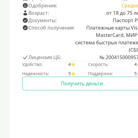
Одобрение:
Средн
Возраст:
от 18 до 75 л
Документы:
Паспорт 
Способ получения:
Платежные карты Vis
MasterCard, МИР
система быстрых платеж
(СБ
Лицензия ЦБ:
№ 20041500095
Удобство:
4
Скорость:
4
Надежность:
5
Поддержка:
5
Получить деньги