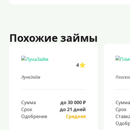
Похожие займы
4
ЛунаЗайм
Плиско
Сумма
до 30 000 ₽
Сумм
Срок
до 21 дней
Срок
Одобрение
Среднее
Ставк
Одобр