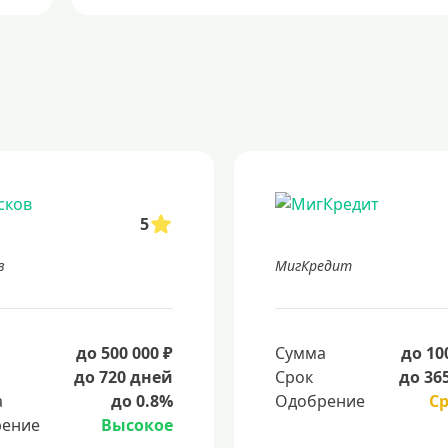
5
в
МигКредит
а
до 500 000 ₽
Сумма
до 10
до 720 дней
Срок
до 36
а
до 0.8%
Одобрение
С
ение
Высокое