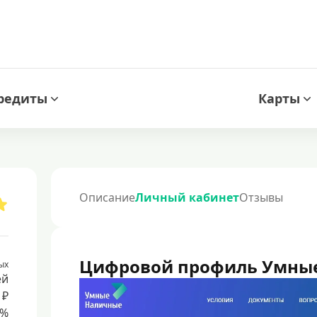
редиты
Карты
Описание
Личный кабинет
Отзывы
Цифровой профиль Умны
ых
ей
 ₽
8%